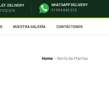
WHATSAPP DELIVERY
LEF. DELIVERY
51 994 845 573
9 012 074
OS
NUESTRA GALERÍA
CONTÁCTENOS
Home
-
Venta de Plantas