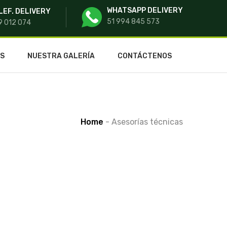
WHATSAPP DELIVERY
LEF. DELIVERY
51 994 845 573
9 012 074
OS
NUESTRA GALERÍA
CONTÁCTENOS
Home
-
Asesorías técnicas